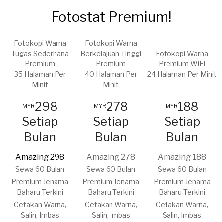
Fotostat Premium!
Fotokopi Warna
Fotokopi Warna
Tugas Sederhana
Berkelajuan Tinggi
Fotokopi Warna
Premium
Premium
Premium WiFi
35 Halaman Per
40 Halaman Per
24 Halaman Per Minit
Minit
Minit
298
278
188
MYR
MYR
MYR
Setiap
Setiap
Setiap
Bulan
Bulan
Bulan
Amazing 298
Amazing 278
Amazing 188
​Sewa 60 Bulan
​Sewa 60 Bulan
Sewa 60 Bulan
​Premium Jenama
​Premium Jenama
Premium Jenama
Baharu Terkini
Baharu Terkini
Baharu Terkini
​Cetakan Warna,
​Cetakan Warna,
​Cetakan Warna,
Salin, Imbas
Salin, Imbas
Salin, Imbas