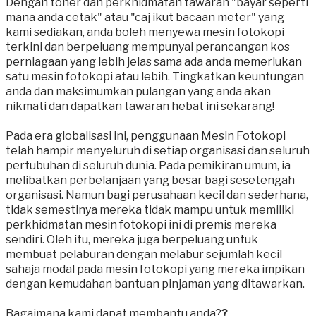
​Dengan toner dan perkhidmatan tawaran "bayar seperti
mana anda cetak" atau "caj ikut bacaan meter" yang
kami sediakan, anda boleh menyewa mesin fotokopi
terkini dan berpeluang mempunyai perancangan kos
perniagaan yang lebih jelas sama ada anda memerlukan
satu mesin fotokopi atau lebih. Tingkatkan keuntungan
anda dan maksimumkan pulangan yang anda akan
nikmati dan dapatkan tawaran hebat ini sekarang!
Pada era globalisasi ini, penggunaan Mesin Fotokopi
telah hampir menyeluruh di setiap organisasi dan seluruh
pertubuhan di seluruh dunia. Pada pemikiran umum, ia
melibatkan perbelanjaan yang besar bagi sesetengah
organisasi. Namun bagi perusahaan kecil dan sederhana,
tidak semestinya mereka tidak mampu untuk memiliki
perkhidmatan mesin fotokopi ini di premis mereka
sendiri. Oleh itu, mereka juga berpeluang untuk
membuat pelaburan dengan melabur sejumlah kecil
sahaja modal pada mesin fotokopi yang mereka impikan
dengan kemudahan bantuan pinjaman yang ditawarkan.
Bagaimana kami dapat membantu anda?
?