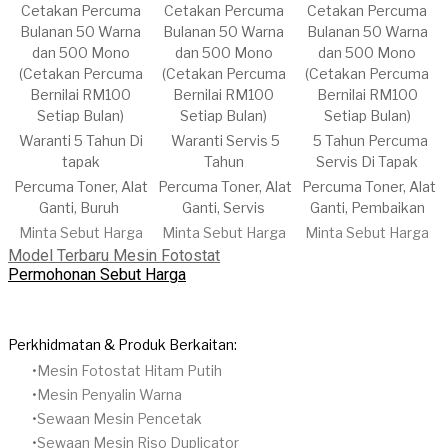
​Cetakan Percuma
​Cetakan Percuma
​Cetakan Percuma
Bulanan 50 Warna
Bulanan 50 Warna
Bulanan 50 Warna
dan 500 Mono
dan 500 Mono
dan 500 Mono
(Cetakan Percuma
(Cetakan Percuma
(Cetakan Percuma
Bernilai RM100
Bernilai RM100
Bernilai RM100
Setiap Bulan)
Setiap Bulan)
Setiap Bulan)
Waranti 5 Tahun Di
Waranti
​Servis
5
5 Tahun
Percuma
tapak
Tahun
Servis Di Tapak
Percuma
Toner, Alat
Percuma
​Toner, Alat
Percuma
​Toner, Alat
Ganti, Buruh
Ganti, Servis
Ganti, Pembaikan
Minta Sebut Harga
Minta Sebut Harga
Minta Sebut Harga
Model Terbaru Mesin Fotostat
Permohonan Sebut Harga
Perkhidmatan & Produk Berkaitan:
Mesin Fotostat Hitam Putih
​Mesin Penyalin Warna
​Sewaan Mesin Pencetak
Sewaan Mesin Riso Duplicator