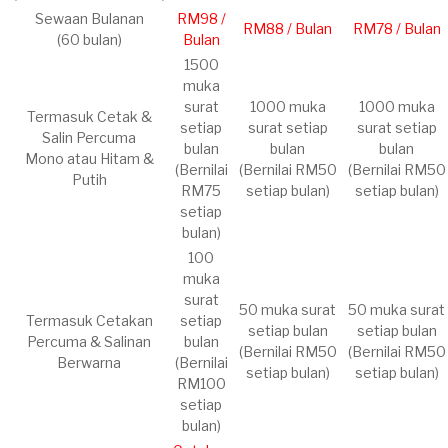
​Sewaan Bulanan
RM98 /
​RM88 / Bulan
​RM78 / Bulan
(60 bulan)
Bulan
1500
muka
surat
​1000 muka
1000 muka
​Termasuk Cetak &
setiap
surat setiap
surat setiap
Salin Percuma
bulan
bulan
bulan
Mono atau Hitam &
(Bernilai
(Bernilai RM50
(Bernilai RM50
Putih
RM75
setiap bulan)
setiap bulan)
setiap
bulan)
100
muka
surat
​50 muka surat
​50 muka surat
Termasuk Cetakan
setiap
setiap bulan
setiap bulan
Percuma & Salinan
bulan
(Bernilai RM50
(Bernilai RM50
Berwarna
(Bernilai
setiap bulan)
setiap bulan)
RM100
setiap
bulan)