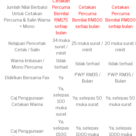
​Cetakan
​Jumlah Nilai Berbaloi
Percuma
Cetakan
Cetakan
Untuk Cetakan
Bernilai
Percuma
Percuma
Percuma & Salin Warna
RM175
Bernilai RM100
Bernilai RM100
+ Mono
setiap
setiap bulan
setiap bulan
bulan
​34 muka
Kelajuan Pencetak
25 muka surat /
​​20 muka surat 
surat /
Cetak / Salin
minit
minit
minit
​Warna Imbasan /
​tidak
​tidak terhad
​tidak terhad
Mono
Percuma
terhad
PWP RM35 /
PWP RM35 /
Didirikan Bersama Fax
Ya
Bulan
Bulan
Ya,
selepas
Caj Penggunaan
Ya, selepas 50
Ya, selepas 50
100
Cetakan Warna
muka surat
muka surat
muka
surat​
​Ya​,
selepas
Ya​, selepas
Ya​, selepas
Caj Penggunaan
1500
1000 muka
1000 muka