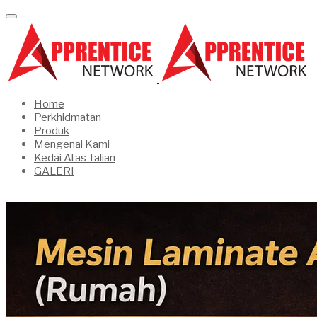
Home
Perkhidmatan
Produk
Mengenai Kami
Kedai Atas Talian
GALERI