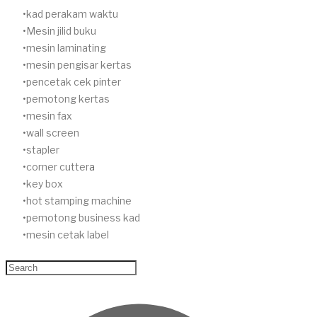
​kad perakam waktu
Mesin jilid buku
mesin laminating
mesin pengisar kertas
pencetak cek pinter
pemotong kertas
mesin fax
wall screen
stapler
corner cutter
a
key box
hot stamping machine
pemotong business kad
mesin cetak label