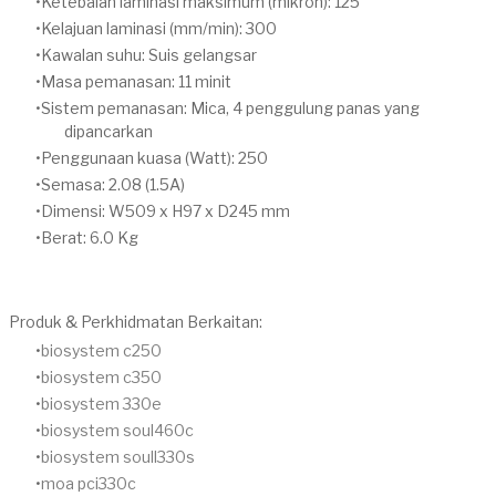
Ketebalan laminasi maksimum (mikron): 125
Kelajuan laminasi (mm/min): 300
Kawalan suhu: Suis gelangsar
Masa pemanasan: 11 minit
Sistem pemanasan: Mica, 4 penggulung panas yang
dipancarkan
Penggunaan kuasa (Watt): 250
Semasa: 2.08 (1.5A)
Dimensi: W509 x H97 x D245 mm
Berat: 6.0 Kg
Produk & Perkhidmatan Berkaitan:
biosystem c250
biosystem c350
biosystem 330e
biosystem soul460c
biosystem soull330s
moa pci330c