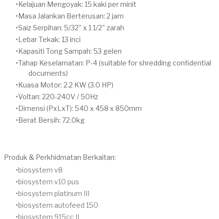
Kelajuan Mengoyak: 15 kaki per minit
Masa Jalankan Berterusan: 2 jam
Saiz Serpihan: 5/32" x 1 1/2" zarah
Lebar Tekak: 13 inci
Kapasiti Tong Sampah: 53 gelen
Tahap Keselamatan: P-4 (suitable for shredding confidential
documents)
Kuasa Motor: 2.2 KW (3.0 HP)
Voltan: 220-240V / 50Hz
Dimensi (PxLxT): 540 x 458 x 850mm
Berat Bersih: 72.0kg
Produk & Perkhidmatan Berkaitan:
biosystem v8
biosystem v10 pus
biosystem platinum III
biosystem autofeed 150
biosystem 915cc II