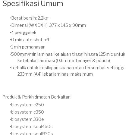
Spesifikasi Umum
Berat bersih: 2.2kg
Dimensi (WXDXH): 377 x 145 x 90mm
4 penggelek
0 min auto shut off
1 min pemanasan
500mm/min laminasi kelajuan tinggi hingga 125mic untuk
ketebalan laminasi (0.6mm interlayer & pouch)
terbalik untuk kesilapan suapan atau tersumbat sehingga
233mm (A4) lebar laminasi maksimum
Produk & Perkhidmatan Berkaitan:
biosystem c250
biosystem c350
biosystem 330e
biosystem soul460c
biosystem soull330s