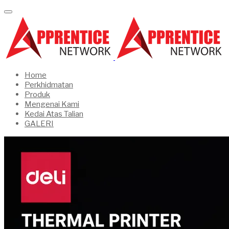
Home
Perkhidmatan
Produk
Mengenai Kami
Kedai Atas Talian
GALERI