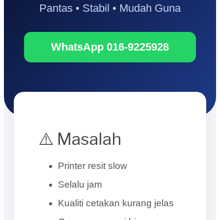
Pantas • Stabil • Mudah Guna
WhatsApp 016-9225928
⚠️ Masalah
Printer resit slow
Selalu jam
Kualiti cetakan kurang jelas