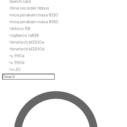
punch card
time recorder ribbon
moa perakam masa 8310
moa perakam masa 8410
zkteco f18
vigilance ta818
timetech kl3100a
timetech kl3300d
s-990a
s-990d
cr-20