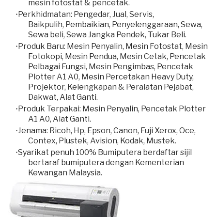
mesin fotostat & pencetak.
Perkhidmatan: Pengedar, Jual, Servis,
Baikpulih, Pembaikian, Penyelenggaraan, Sewa,
Sewa beli, Sewa Jangka Pendek, Tukar Beli.
​Produk Baru: Mesin Penyalin, Mesin Fotostat, Mesin
Fotokopi, Mesin Pendua, Mesin Cetak, Pencetak
Pelbagai Fungsi, Mesin Pengimbas, Pencetak
Plotter A1 A0, Mesin Percetakan Heavy Duty,
Projektor, Kelengkapan & Peralatan Pejabat,
Dakwat, Alat Ganti.
Produk Terpakai: Mesin Penyalin, Pencetak Plotter
A1 A0, Alat Ganti.
Jenama: Ricoh, Hp, Epson, Canon, Fuji Xerox, Oce,
Contex, Plustek, Avision, Kodak, Mustek.
Syarikat penuh 100% Bumiputera berdaftar sijil
bertaraf bumiputera dengan Kementerian
Kewangan Malaysia.