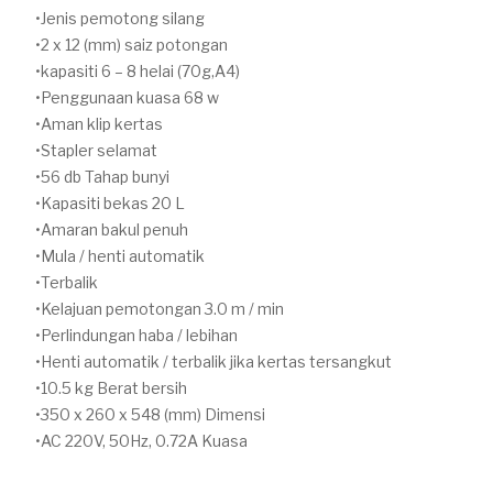
Jenis pemotong silang
2 x 12 (mm) saiz potongan
kapasiti 6 – 8 helai (70g,A4)
Penggunaan kuasa 68 w
Aman klip kertas
Stapler selamat
56 db Tahap bunyi
Kapasiti bekas 20 L
Amaran bakul penuh
Mula / henti automatik
Terbalik
Kelajuan pemotongan 3.0 m / min
Perlindungan haba / lebihan
Henti automatik / terbalik jika kertas tersangkut
10.5 kg Berat bersih
350 x 260 x 548 (mm) Dimensi
AC 220V, 50Hz, 0.72A Kuasa