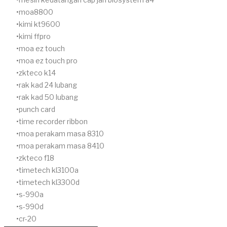
moa8800
kimi kt9600
kimi ffpro
moa ez touch
moa ez touch pro
zkteco k14
rak kad 24 lubang
rak kad 50 lubang
punch card
time recorder ribbon
moa perakam masa 8310
moa perakam masa 8410
zkteco f18
timetech kl3100a
timetech kl3300d
s-990a
s-990d
cr-20