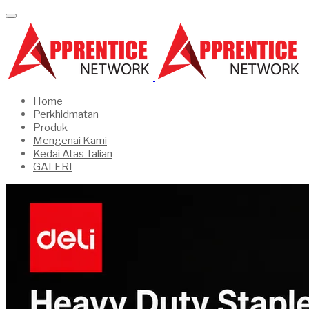
Home
Perkhidmatan
Produk
Mengenai Kami
Kedai Atas Talian
GALERI