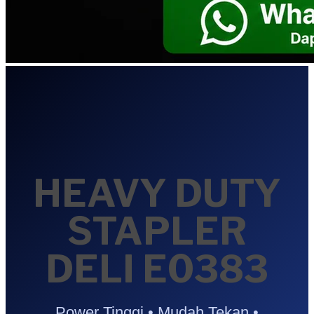
HEAVY DUTY
STAPLER
DELI E0383
Power Tinggi • Mudah Tekan •