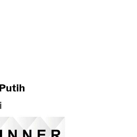
Putih
i