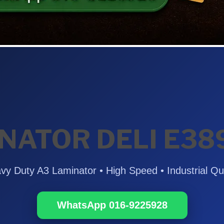
NATOR DELI E38
vy Duty A3 Laminator • High Speed • Industrial Qua
WhatsApp 016-9225928