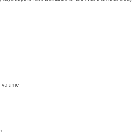
h volume
n