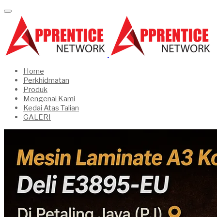
Home
Perkhidmatan
Produk
Mengenai Kami
Kedai Atas Talian
GALERI