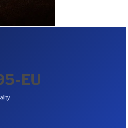
95-EU
lity