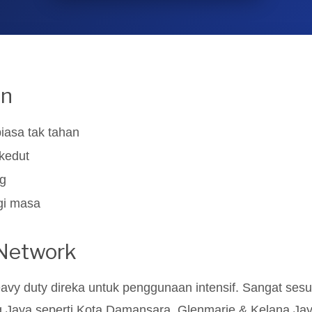
an
iasa tak tahan
rkedut
ng
ugi masa
 Network
vy duty direka untuk penggunaan intensif. Sangat sesua
ing Jaya seperti Kota Damansara, Glenmarie & Kelana Jay