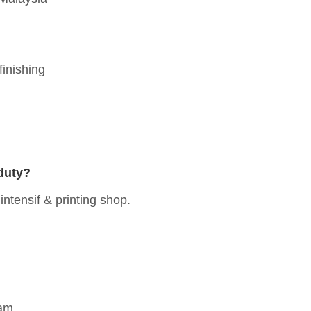
inishing
 duty?
ntensif & printing shop.
am.