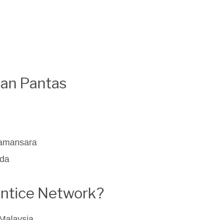
an Pantas
Damansara
nda
entice Network?
 Malaysia