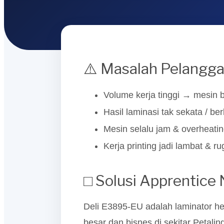
⚠️ Masalah Pelangg
Volume kerja tinggi → mesin b
Hasil laminasi tak sekata / be
Mesin selalu jam & overheati
Kerja printing jadi lambat & r
□ Solusi Apprentice
Deli E3895-EU adalah laminator hea
besar dan bisnes di sekitar Petal