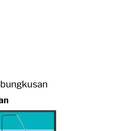
mbungkusan
an