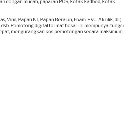
 dengan mudah, paparan POS, kotak kadbod, kotak
Vinil, Papan KT, Papan Beralun, Foam, PVC, Akrilik, dll.)
 dsb.
Pemotong digital format besar ini mempunyai fungsi
h tepat, mengurangkan kos pemotongan secara maksimum,