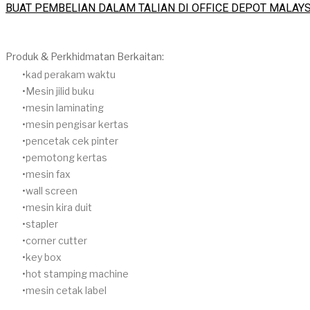
BUAT PEMBELIAN DALAM TALIAN DI OFFICE DEPOT MALAYS
Produk & Perkhidmatan Berkaitan:
​kad perakam waktu
Mesin jilid buku
mesin laminating
mesin pengisar kertas
pencetak cek pinter
pemotong kertas
mesin fax
wall screen
mesin kira duit
stapler
corner cutter
key box
hot stamping machine
mesin cetak label