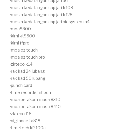
mesin kedatangan cap jari a6
mesin kedatangan cap jari fr108
mesin kedatangan cap jari fr128
mesin kedatangan cap jari biosystem a4
moa8800
kimi kt9600
kimi ffpro
moa ez touch
moa ez touch pro
zkteco k14
rak kad 24 lubang
rak kad 50 lubang
punch card
time recorder ribbon
moa perakam masa 8310
moa perakam masa 8410
zkteco f18
vigilance ta818
timetech kl3100a