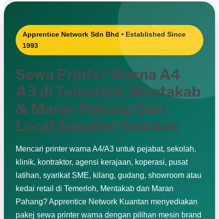
Apprentice Network Sdn Bhd • Established Since
1993
Sewa Printer Warna A4
A3 di Temerloh, Mentakab
& Maran Pahang Dari
Local Supplier Kuantan
Mencari printer warna A4/A3 untuk pejabat, sekolah,
klinik, kontraktor, agensi kerajaan, koperasi, pusat
latihan, syarikat SME, kilang, gudang, showroom atau
kedai retail di Temerloh, Mentakab dan Maran
Pahang? Apprentice Network Kuantan menyediakan
pakej sewa printer warna dengan pilihan mesin brand