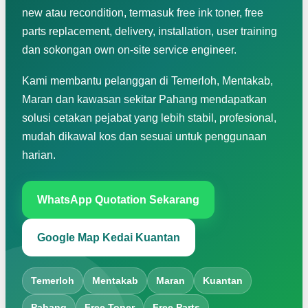
new atau recondition, termasuk free ink toner, free
parts replacement, delivery, installation, user training
dan sokongan own on-site service engineer.
Kami membantu pelanggan di Temerloh, Mentakab,
Maran dan kawasan sekitar Pahang mendapatkan
solusi cetakan pejabat yang lebih stabil, profesional,
mudah dikawal kos dan sesuai untuk penggunaan
harian.
WhatsApp Quotation Sekarang
Google Map Kedai Kuantan
Temerloh
Mentakab
Maran
Kuantan
Pahang
Free Toner
Free Parts