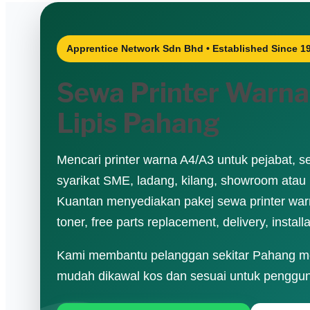
Apprentice Network Sdn Bhd • Established Since 1
Sewa Printer Warna 
Lipis Pahang
Mencari printer warna A4/A3 untuk pejabat, sek
syarikat SME, ladang, kilang, showroom atau k
Kuantan menyediakan pakej sewa printer warn
toner, free parts replacement, delivery, instal
Kami membantu pelanggan sekitar Pahang mend
mudah dikawal kos dan sesuai untuk penggun