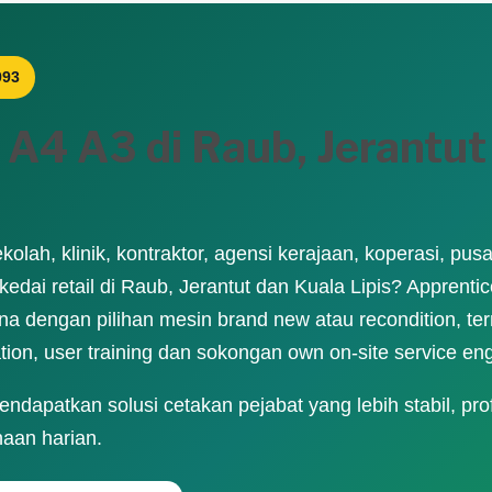
993
A4 A3 di Raub, Jerantut
olah, klinik, kontraktor, agensi kerajaan, koperasi, pusat
edai retail di Raub, Jerantut dan Kuala Lipis? Apprenti
a dengan pilihan mesin brand new atau recondition, ter
lation, user training dan sokongan own on-site service en
apatkan solusi cetakan pejabat yang lebih stabil, prof
aan harian.