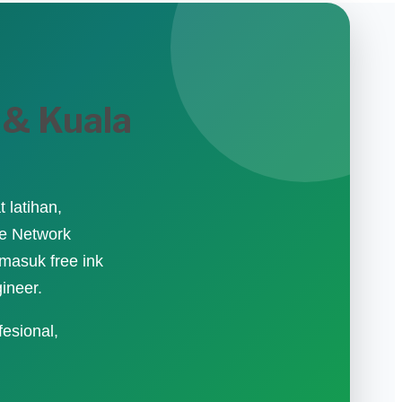
 & Kuala
 latihan,
ce Network
masuk free ink
gineer.
esional,