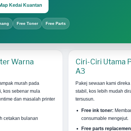
Map Kedai Kuantan
hang
Free Toner
Free Parts
nter Warna
Ciri-Ciri Utama
A3
 nampak murah pada
Pakej sewaan kami direka 
i, kos sebenar mula
stabil, kos lebih mudah di
owntime dan masalah printer
tersusun.
Free ink toner:
Membant
ah cetakan bulanan
consumable mengejut.
Free parts replacemen