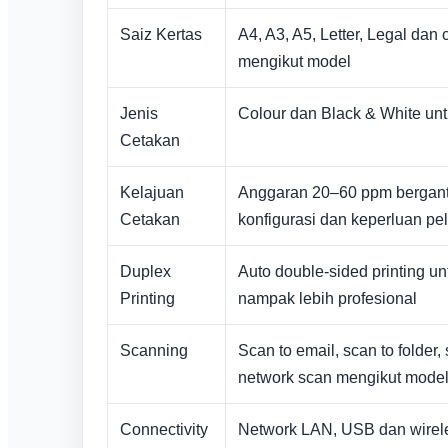
Saiz Kertas
A4, A3, A5, Letter, Legal dan 
mengikut model
Jenis
Colour dan Black & White un
Cetakan
Kelajuan
Anggaran 20–60 ppm bergan
Cetakan
konfigurasi dan keperluan p
Duplex
Auto double-sided printing un
Printing
nampak lebih profesional
Scanning
Scan to email, scan to folder
network scan mengikut mode
Connectivity
Network LAN, USB dan wirele