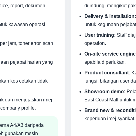
voice, report, dokumen
dilindungi mengikut pa
Delivery & installation:
ntuk kawasan operasi
untuk kegunaan pejabat
User training:
Staff dia
r jam, toner error, scan
operation.
On-site service engine
naan pejabat harian yang
apabila diperlukan.
Product consultant:
Ka
an kos cetakan tidak
fungsi, bilangan user da
Showroom demo:
Pela
ik dan menjejaskan imej
East Coast Mall untuk 
 company profile.
Brand new & reconditi
keperluan imej syarikat.
arna A4/A3 daripada
leh gunakan mesin