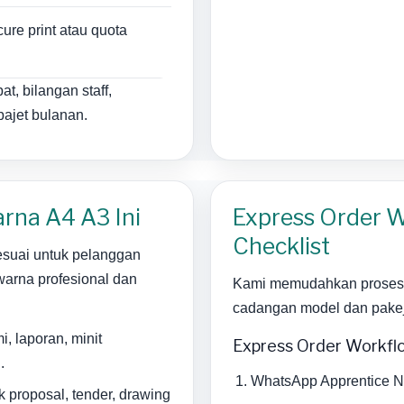
ure print atau quota
at, bilangan staff,
ajet bulanan.
rna A4 A3 Ini
Express Order W
Checklist
esuai untuk pelanggan
warna profesional dan
Kami memudahkan proses q
cadangan model dan pakej 
i, laporan, minit
Express Order Workfl
.
WhatsApp Apprentice N
 proposal, tender, drawing