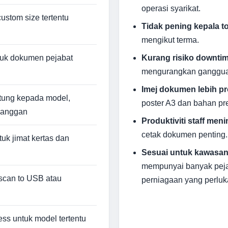
operasi syarikat.
custom size tertentu
Tidak pening kepala t
mengikut terma.
tuk dokumen pejabat
Kurang risiko downtim
mengurangkan gangguan
Imej dokumen lebih pr
tung kepada model,
poster A3 dan bahan pre
elanggan
Produktiviti staff meni
cetak dokumen penting.
tuk jimat kertas dan
Sesuai untuk kawasan
mempunyai banyak pejaba
, scan to USB atau
perniagaan yang perlukan
l
ss untuk model tertentu