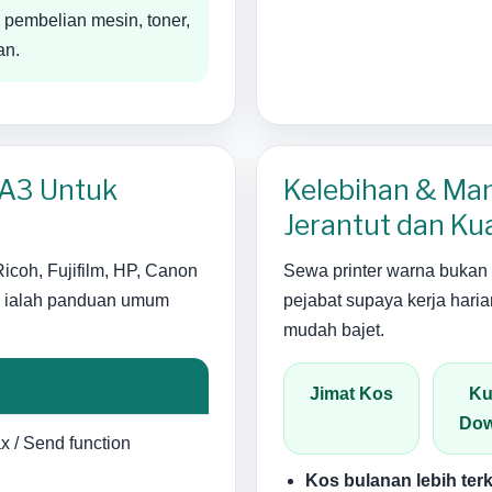
 pembelian mesin, toner,
an.
 A3 Untuk
Kelebihan & Ma
Jerantut dan Kua
icoh, Fujifilm, HP, Canon
Sewa printer warna bukan 
h ialah panduan umum
pejabat supaya kerja haria
mudah bajet.
Jimat Kos
Ku
Dow
x / Send function
Kos bulanan lebih ter