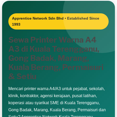
Apprentice Network Sdn Bhd • Established Since
1993
Sewa Printer Warna A4
A3 di Kuala Terengganu,
Gong Badak, Marang,
Kuala Berang, Permaisuri
& Setiu
Mencari printer warna A4/A3 untuk pejabat, sekolah,
klinik, kontraktor, agensi kerajaan, pusat latihan,
koperasi atau syarikat SME di Kuala Terengganu,
Gong Badak, Marang, Kuala Berang, Permaisuri dan
Setiu? Apprentice Network Kuala Terengganu