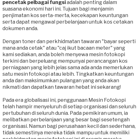
pencetak pelbagai fungsi
adalah penting dalam
suasana ekonomi hari ini. Tujuan bagi menjamin
penjimatan kos serta-merta, kecekapan keuntungan
serta dapat mengawal perbelanjaan untuk kos cetakan
dokumen anda.
​Dengan toner dan perkhidmatan tawaran "bayar seperti
mana anda cetak" atau "caj ikut bacaan meter" yang
kami sediakan, anda boleh menyewa mesin fotokopi
terkini dan berpeluang mempunyai perancangan kos
perniagaan yang lebih jelas sama ada anda memerlukan
satu mesin fotokopi atau lebih. Tingkatkan keuntungan
anda dan maksimumkan pulangan yang anda akan
nikmati dan dapatkan tawaran hebat ini sekarang!
Pada era globalisasi ini, penggunaan Mesin Fotokopi
telah hampir menyeluruh di setiap organisasi dan seluruh
pertubuhan di seluruh dunia. Pada pemikiran umum, ia
melibatkan perbelanjaan yang besar bagi sesetengah
organisasi. Namun bagi perusahaan kecil dan sederhana,
tidak semestinya mereka tidak mampu untuk memiliki