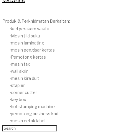
MALAYSIA
Produk & Perkhidmatan Berkaitan:
​kad perakam waktu
Mesin jilid buku
mesin laminating
mesin pengisar kertas
Pemotong kertas
mesin fax
wall skrin
mesin kira duit
stapler
corner cutter
key box
hot stamping machine
pemotong business kad
mesin cetak label