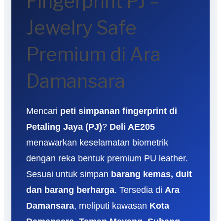
Fingerprint PJ –
Jewelry Safe
Premium di Ara
Damansara
Mencari
peti simpanan fingerprint di
Petaling Jaya (PJ)
?
Deli AE205
menawarkan keselamatan biometrik
dengan reka bentuk premium PU leather.
Sesuai untuk simpan
barang kemas, duit
dan barang berharga
. Tersedia di
Ara
Damansara
, meliputi kawasan
Kota