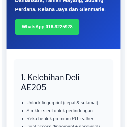
Damansara, Taman Mayang, Subang
Perdana, Kelana Jaya dan Glenmarie
.
WhatsApp 016-9225928
1. Kelebihan Deli
AE205
Unlock fingerprint (cepat & selamat)
Struktur steel untuk perlindungan
Reka bentuk premium PU leather
Dual access (fingerprint + password)