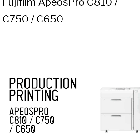
Fujifilm ApeosPro C810 /
C750 / C650