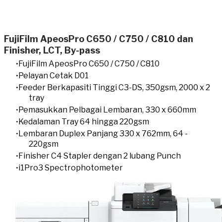
FujiFilm ApeosPro C650 / C750 / C810 dan
Finisher, LCT, By-pass
FujiFilm ApeosPro C650 / C750 / C810
Pelayan Cetak D01
Feeder Berkapasiti Tinggi C3-DS, 350gsm, 2000 x 2
tray
Pemasukkan
Pelbagai
Lembaran, 330 x 660mm
Kedalaman Tray 64 hingga 220gsm
Lembaran Duplex Panjang 330 x 762mm, 64 -
220gsm
Finisher C4 Stapler dengan 2 lubang Punch
i1Pro3 Spectrophotometer