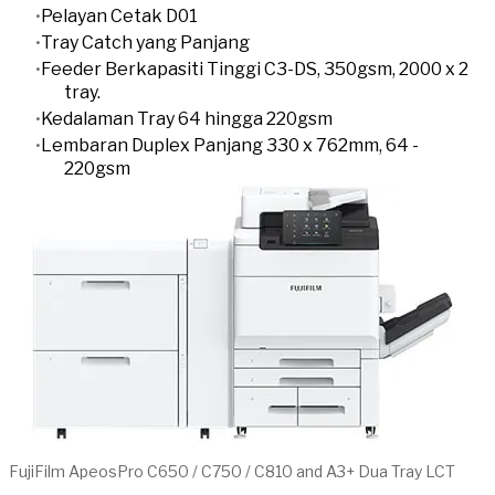
Pelayan Cetak D01
Tray Catch yang Panjang
Feeder Berkapasiti Tinggi C3-DS, 350gsm, 2000 x 2
tray.
Kedalaman Tray 64 hingga 220gsm
Lembaran Duplex Panjang 330 x 762mm, 64 -
220gsm
FujiFilm ApeosPro C650 / C750 / C810 and A3+ Dua Tray LCT