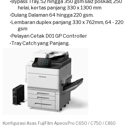
Bypass Tray, 52 hingga 350 gsm saiz poskad, 250
helai, kertas panjang 330 x 1300 mm
Dulang Dalaman 64 hingga 220 gsm.
Lembaran duplex panjang 330 x 762mm, 64 - 220
gsm
Pelayan Cetak D01 GP Controller
Tray Catch yang Panjang.
Konfigurasi Asas FujiFilm ApeosPro C650 / C750 / C810