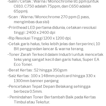
Salin / Cetak : Warna / Monochrome 81 ppm (untuk
C810. C750 adalah 75ppm, dan C650 adalah
65ppm).
Scan : Warna / Monochrome 270 ppm (1 pass,
mengimbas dua sisi)
Printhead LED pertama didunia, cetakan resolusi
tinggi : 2400 x 2400 dpi
Rip Resolusi Tinggi 1200 x 1200 dpi.
Cetak garis halus, teks lebih jelas dan terperinci, 10
Bit penggredan lancar & warna terang.
Toner Zarah Terkecil dalam Industri untuk mencetak
teks yang sangat kecil dan garis halus, Super EA
Eco Toner.
Berat Kertas : 52 hingga 350gsm
Saiz Kertas : 100 x 148mm postcard hingga 330 x
1300mm banner panjang
Pencetakan
Tepat
Depan Belakang sehingga
berbeza
0.5mm.
Pemindahan Toner Bertambah Baik pada Kertas
Timbul atau Tekstur.